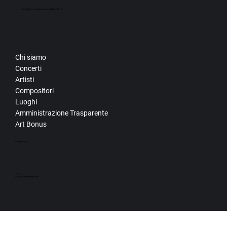
info@associazionemendelssohn.it
Chi siamo
Concerti
Artisti
Compositori
Luoghi
Amministrazione Trasparente
Art Bonus
Privacy Policy
© 2025
Associazione Mendelssohn